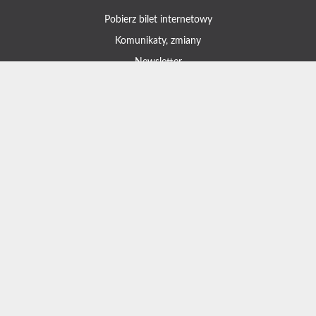
Pobierz bilet internetowy
Komunikaty, zmiany
Newsletter
Kontakt
Regulamin zakupów internetowych
Polityka cookies
Konto prowadzącego
Informacje o zniżkach
Jak dojechać