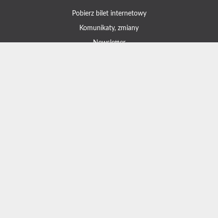
Pobierz bilet internetowy
Komunikaty, zmiany
Newsletter
Kontakt
Regulamin zakupów internetowych
Polityka cookies
Konto prowadzącego
Informacje o zniżkach
Jak dojechać