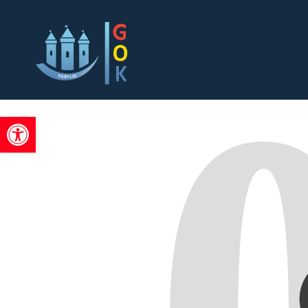
'
Otwórz pasek narzędzi